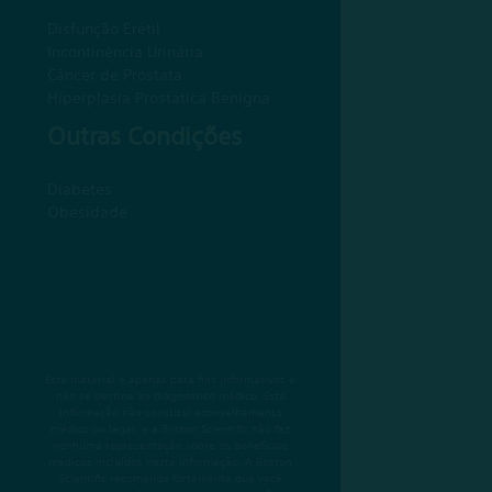
Disfunção Erétil
Incontinência Urinária
Câncer de Próstata
Hiperplasia Prostática Benigna
Outras Condições
Diabetes
Obesidade
Este material é apenas para fins informativos e
não se destina ao diagnóstico médico. Esta
informação não constitui aconselhamento
médico ou legal, e a Boston Scientific não faz
nenhuma representação sobre os benefícios
médicos incluídos nesta informação. A Boston
Scientific recomenda fortemente que você