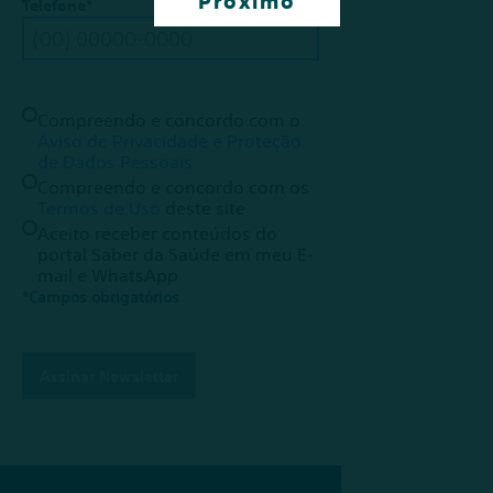
Telefone*
Compreendo e concordo com o
Aviso de Privacidade e Proteção
de Dados Pessoais
Compreendo e concordo com os
Termos de Uso
deste site
Aceito receber conteúdos do
portal Saber da Saúde em meu E-
mail e WhatsApp
*Campos obrigatórios
Assinar Newsletter