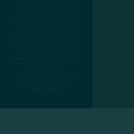
consulte seu médico em todas as questões
relacionadas à sua saúde.
Resultados de estudos de caso não são
necessariamente preditivos de resultados em
outros casos. Resultados em outros casos podem
variar.
ATENÇÃO: A lei restringe a venda desses
dispositivos apenas a médicos ou mediante
prescrição médica. Indicações, contraindicações,
advertências e instruções de uso podem ser
encontradas na rotulagem do produto fornecida
com cada dispositivo ou em www.IFU-BSCI.com.
Produtos mostrados apenas para fins
INFORMATIVOS e podem não estar aprovados ou
à venda em certos países. Este material não é
destinado ao uso na França.
Copyright © 2026 Boston Scientific Corporation ou
suas afiliadas. Todos os direitos reservados.
ENDO – 2254306 – AA