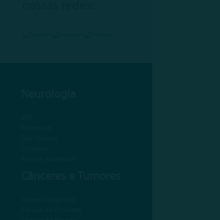
nossas redes:
Neurologia
AVC
Parkinson
Dor Crônica
Distonia
Tremor essencial
Cânceres e Tumores
Câncer Colorretal
Câncer de Próstata
Câncer de Fígado