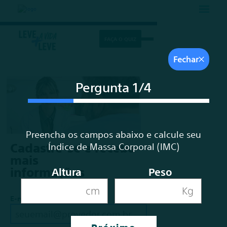
FAÇA O QUIZ
Fechar
Pergunta
1
/4
Preencha os campos abaixo e calcule seu
Cadastre-se e receba
Índice de Massa Corporal (IMC)
mais
informações
Altura
Peso
E-mail*